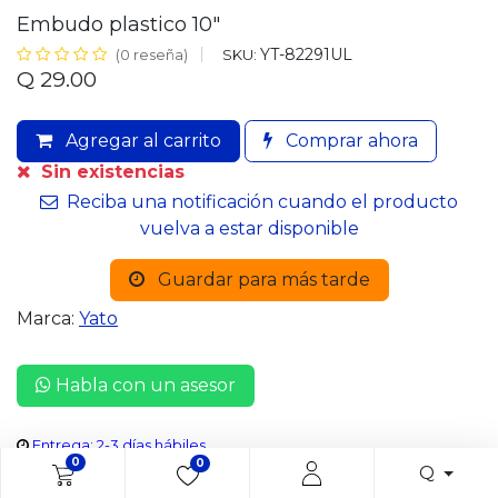
Embudo plastico 10"
YT-82291UL
SKU:
(0 reseña)
Q
29.00
Agregar al carrito
Comprar ahora
Sin existencias
Reciba una notificación cuando el producto
vuelva a estar disponible
Guardar para más tarde
Marca:
Yato
Habla con un asesor
Entrega: 2-3 días hábiles
0
0
Q