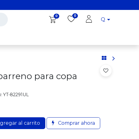
0
0
Q
Diro Tools
Diro
Blog
barreno para copa
YT-82291UL
:
gregar al carrito
Comprar ahora