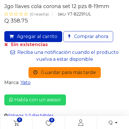
Jgo llaves cola corona set 12 pzs 8-19mm
YT-82291UL
SKU:
(0 reseña)
Q
358.75
Agregar al carrito
Comprar ahora
Sin existencias
Reciba una notificación cuando el producto
vuelva a estar disponible
Guardar para más tarde
Marca:
Yato
Habla con un asesor
Entrega: 2-3 días hábiles
0
0
Q