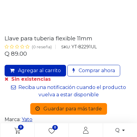
Llave para tuberia flexible 11mm
YT-82291UL
SKU:
(0 reseña)
Q
89.00
Agregar al carrito
Comprar ahora
Sin existencias
Reciba una notificación cuando el producto
vuelva a estar disponible
Guardar para más tarde
Marca:
Yato
0
0
Q