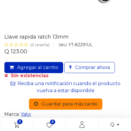
Llave rapida ratch 13mm
YT-82291UL
SKU:
(0 reseña)
Q
123.00
Agregar al carrito
Comprar ahora
Sin existencias
Reciba una notificación cuando el producto
vuelva a estar disponible
Guardar para más tarde
Marca:
Yato
0
0
Q