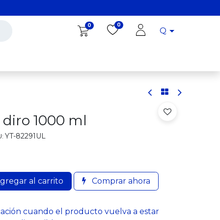
0
0
Q
Diro Tools
Diro
Blog
 diro 1000 ml
YT-82291UL
:
gregar al carrito
Comprar ahora
cación cuando el producto vuelva a estar