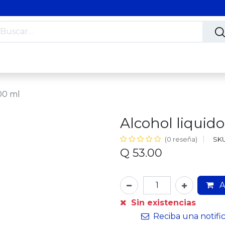
s
Nosotros
Contáctanos
Trabaja con nosotros
000 ml
Alcohol liquido
SKU
(0 reseña)
Q
53.00
A
Sin existencias
Reciba una notifi