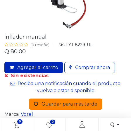
Inflador manual
YT-82291UL
SKU:
(0 reseña)
Q
80.00
Agregar al carrito
Comprar ahora
Sin existencias
Reciba una notificación cuando el producto
vuelva a estar disponible
Guardar para más tarde
Marca:
Vorel
0
0
Q