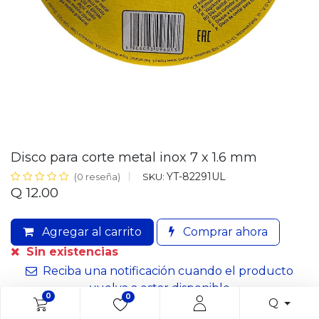
Disco para corte metal inox 7 x 1.6 mm
YT-82291UL
SKU:
(0 reseña)
Q
12.00
Agregar al carrito
Comprar ahora
Sin existencias
Reciba una notificación cuando el producto
vuelva a estar disponible
0
0
Q