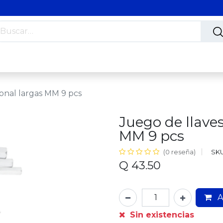
s
Nosotros
Contáctanos
Trabaja con nosotros
onal largas MM 9 pcs
Juego de llave
MM 9 pcs
SKU
(0 reseña)
Q
43.50
A
Sin existencias