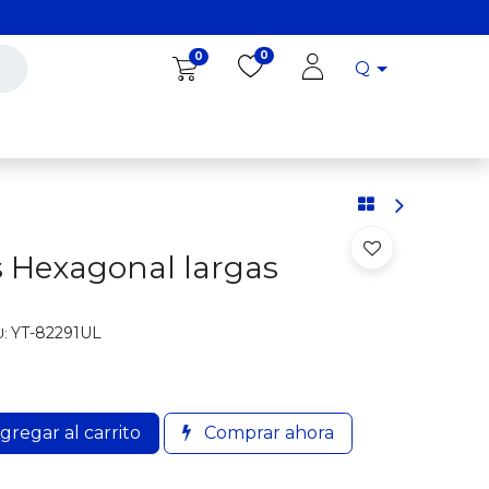
0
0
Q
Diro Tools
Diro
Blog
s Hexagonal largas
YT-82291UL
:
gregar al carrito
Comprar ahora