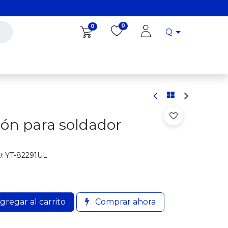
0
0
Q
Diro Tools
Diro
Blog
sión para soldador
YT-82291UL
:
gregar al carrito
Comprar ahora