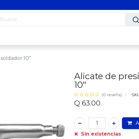
s
Nosotros
Contáctanos
Trabaja con nosotros
 soldador 10"
Alicate de pre
10"
SKU
(0 reseña)
Q
63.00
A
Sin existencias