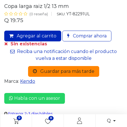
Copa larga raiz 1/2 13 mm
YT-82291UL
SKU:
(0 reseña)
Q
19.75
Agregar al carrito
Comprar ahora
Sin existencias
Reciba una notificación cuando el producto
vuelva a estar disponible
Guardar para más tarde
Marca:
Kendo
Habla con un asesor
Entrega: 2-3 días hábiles
0
0
Q