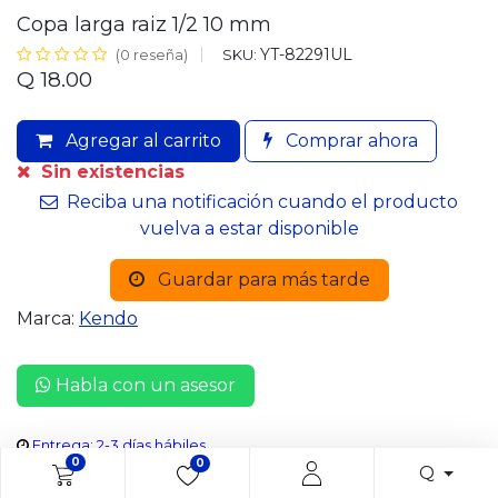
Copa larga raiz 1/2 10 mm
YT-82291UL
SKU:
(0 reseña)
Q
18.00
Agregar al carrito
Comprar ahora
Sin existencias
Reciba una notificación cuando el producto
vuelva a estar disponible
Guardar para más tarde
Marca:
Kendo
Habla con un asesor
Entrega: 2-3 días hábiles
0
0
Q