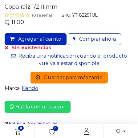
Copa raiz 1/2 11 mm
YT-82291UL
SKU:
(0 reseña)
Q
11.00
Agregar al carrito
Comprar ahora
Sin existencias
Reciba una notificación cuando el producto
vuelva a estar disponible
Guardar para más tarde
Marca:
Kendo
Habla con un asesor
Entrega: 2-3 días hábiles
0
0
Q