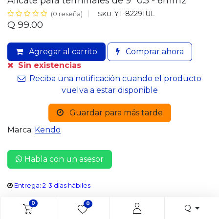
Alicate para terminales de 9" 0.5 - 6mm2
YT-82291UL
SKU:
(0 reseña)
Q
99.00
Agregar al carrito
Comprar ahora
Sin existencias
Reciba una notificación cuando el producto
vuelva a estar disponible
Guardar para más tarde
Marca:
Kendo
Habla con un asesor
Entrega: 2-3 días hábiles
0
0
Q
Share :