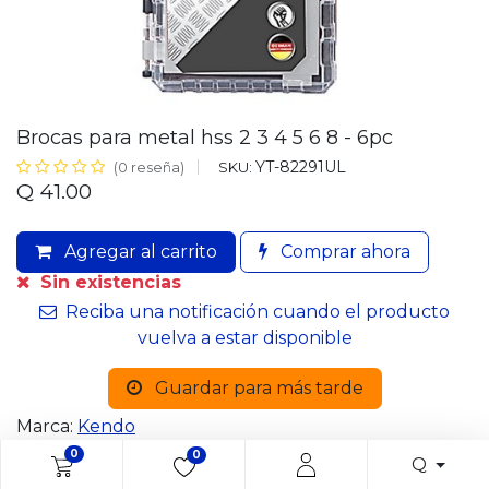
Brocas para metal hss 2 3 4 5 6 8 - 6pc
YT-82291UL
SKU:
(0 reseña)
Q
41.00
Agregar al carrito
Comprar ahora
Sin existencias
Reciba una notificación cuando el producto
vuelva a estar disponible
Guardar para más tarde
Marca:
Kendo
0
0
Q