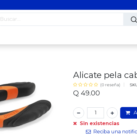
s
Nosotros
Contáctanos
Trabaja con nosotros
Alicate pela ca
SKU
(0 reseña)
Q
49.00
A
Sin existencias
Reciba una notifi