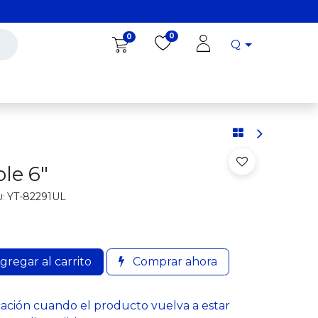
0
0
Q
Diro Tools
Diro
Blog
ble 6"
YT-82291UL
:
gregar al carrito
Comprar ahora
cación cuando el producto vuelva a estar