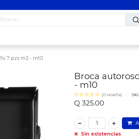
s
Nosotros
Contáctanos
Trabaja con nosotros
fo 7 pzs m3 - m10
Broca autorosc
- m10
SKU
(0 reseña)
Q
325.00
A
Sin existencias