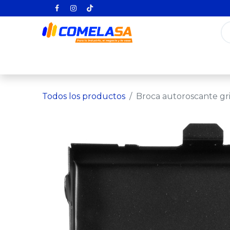
Inicio
Categorías
Todos los producto
Todos los productos
Broca autoroscante gri