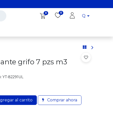
0
0
Q
Diro Tools
Diro
Blog
ante grifo 7 pzs m3
YT-82291UL
:
gregar al carrito
Comprar ahora