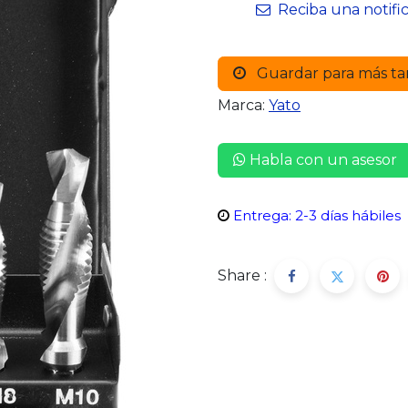
Reciba una notifi
Guardar para más ta
Marca:
Yato
Habla con un asesor
Entrega: 2-3 días hábiles
Share :