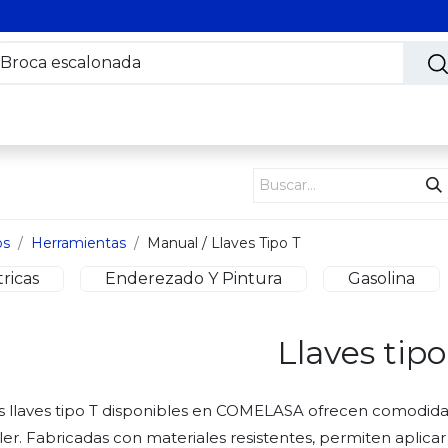
s
Nosotros
Contáctanos
Trabaja con nosotros
os
Herramientas
Manual / Llaves Tipo T
tricas
Enderezado Y Pintura
Gasolina
Llaves tipo
s llaves tipo T disponibles en COMELASA ofrecen comodidad
ller. Fabricadas con materiales resistentes, permiten aplicar