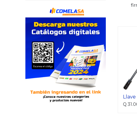
fi
Llave
Q
31.0