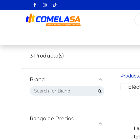
Inicio
Categorías
Todos los producto
3
Producto(s)
Product
Brand
Eléc
Rango de Precios
La
ta