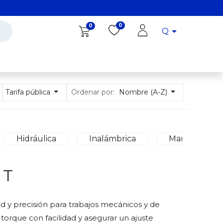
0
0
Q
Diro Tools
Diro
Blog
Ordenar por:
Tarifa pública
Nombre (A-Z)
Hidráulica
Inalámbrica
Manual
 T
 y precisión para trabajos mecánicos y de
 torque con facilidad y asegurar un ajuste