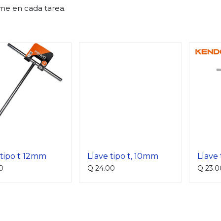
rme en cada tarea.
 tipo t 12mm
Llave tipo t, 10mm
Llave 
0
Q
24.00
Q
23.0