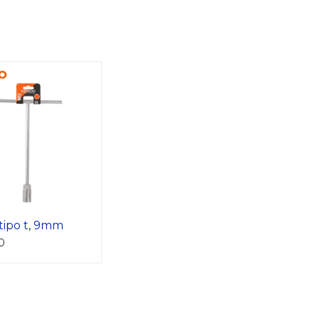
tipo t, 9mm
0