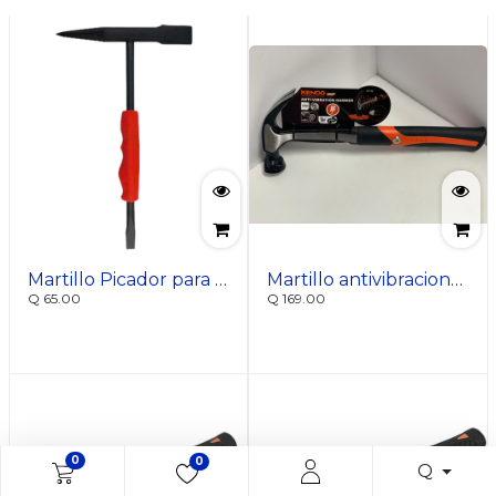
Martillo Picador para soldadura
Martillo antivibraciones tipo usa 16onz
Q
65.00
Q
169.00
0
0
Q