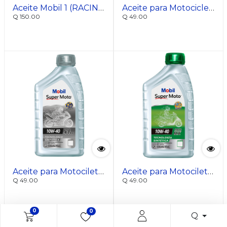
Aceite Mobil 1 (RACING) para Motociletas 10W-40 pvl
Aceite para Motocicletas 15W-50 Tecnología sintética pvl
Q
150.00
Q
49.00
Aceite para Motociletas 10W-40 Tecnología sintética pvl
Aceite para Motociletas SCOOTER 10W-40 Tecnología sintética pvl
Q
49.00
Q
49.00
0
0
Q