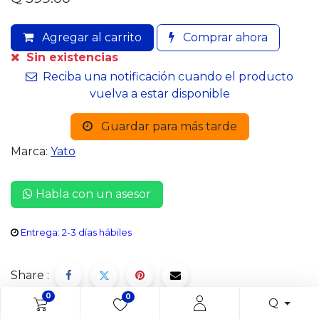
Agregar al carrito
Comprar ahora
Sin existencias
Reciba una notificación cuando el producto
vuelva a estar disponible
Guardar para más tarde
Marca:
Yato
Habla con un asesor
Entrega: 2-3 días hábiles
Share :
0
0
Q