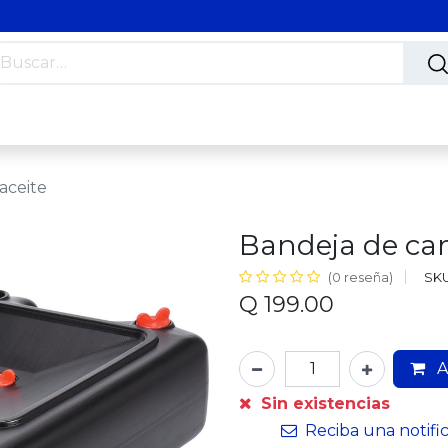
s
Nosotros
Contáctanos
Trabaja con nosotros
aceite
Bandeja de cam
SKU
(0 reseña)
Q
199.00
A
Sin existencias
Reciba una notifi