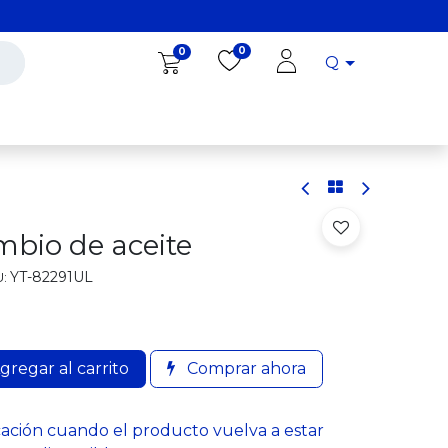
0
0
Q
Diro Tools
Diro
Blog
bio de aceite
YT-82291UL
:
gregar al carrito
Comprar ahora
cación cuando el producto vuelva a estar