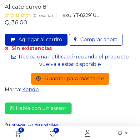
Alicate curvo 8"
YT-82291UL
SKU:
(0 reseña)
Q
36.00
Agregar al carrito
Comprar ahora
Sin existencias
Reciba una notificación cuando el producto
vuelva a estar disponible
Guardar para más tarde
Marca:
Kendo
Habla con un asesor
Entrega: 2-3 días hábiles
0
0
Q