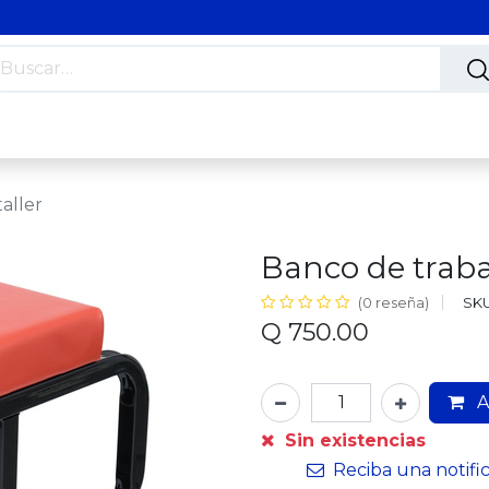
s
Nosotros
Contáctanos
Trabaja con nosotros
aller
Banco de trabaj
SKU
(0 reseña)
Q
750.00
A
Sin existencias
Reciba una notifi