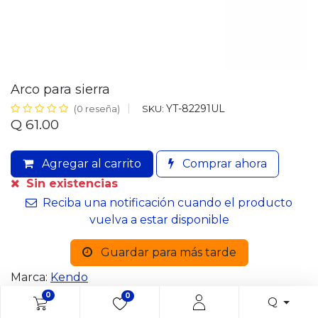
Arco para sierra
YT-82291UL
SKU:
(0 reseña)
Q
61.00
Agregar al carrito
Comprar ahora
Sin existencias
Reciba una notificación cuando el producto
vuelva a estar disponible
Guardar para más tarde
Marca:
Kendo
0
0
Q